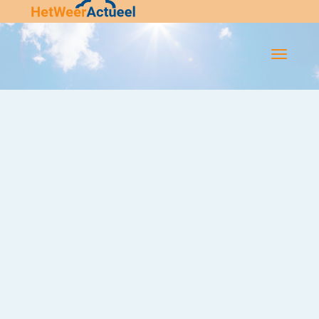
Flip-
Flop
Navigatie