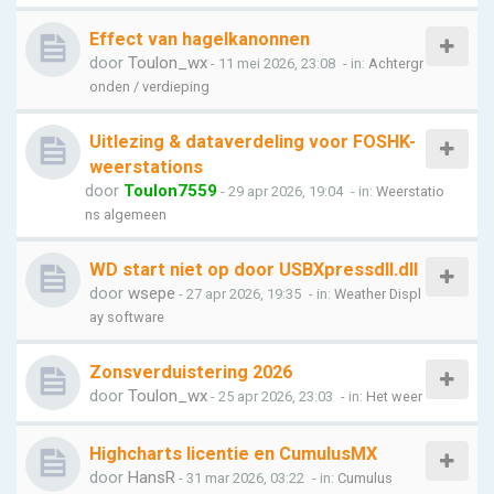
Effect van hagelkanonnen
door
Toulon_wx
- 11 mei 2026, 23:08
- in:
Achtergr
onden / verdieping
Uitlezing & dataverdeling voor FOSHK-
weerstations
door
Toulon7559
- 29 apr 2026, 19:04
- in:
Weerstatio
ns algemeen
WD start niet op door USBXpressdll.dll
door
wsepe
- 27 apr 2026, 19:35
- in:
Weather Displ
ay software
Zonsverduistering 2026
door
Toulon_wx
- 25 apr 2026, 23:03
- in:
Het weer
Highcharts licentie en CumulusMX
door
HansR
- 31 mar 2026, 03:22
- in:
Cumulus