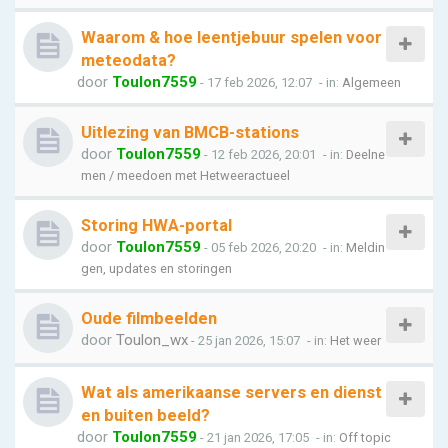
Waarom & hoe leentjebuur spelen voor
meteodata?
door
Toulon7559
- 17 feb 2026, 12:07
- in:
Algemeen
Uitlezing van BMCB-stations
door
Toulon7559
- 12 feb 2026, 20:01
- in:
Deelne
men / meedoen met Hetweeractueel
Storing HWA-portal
door
Toulon7559
- 05 feb 2026, 20:20
- in:
Meldin
gen, updates en storingen
Oude filmbeelden
door
Toulon_wx
- 25 jan 2026, 15:07
- in:
Het weer
Wat als amerikaanse servers en dienst
en buiten beeld?
door
Toulon7559
- 21 jan 2026, 17:05
- in:
Off topic