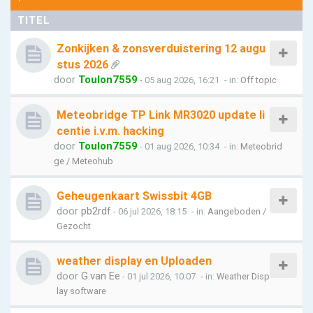
TITEL
Zonkijken & zonsverduistering 12 augu
stus 2026
door
Toulon7559
- 05 aug 2026, 16:21
- in:
Off topic
Meteobridge TP Link MR3020 update li
centie i.v.m. hacking
door
Toulon7559
- 01 aug 2026, 10:34
- in:
Meteobrid
ge / Meteohub
Geheugenkaart Swissbit 4GB
door
pb2rdf
- 06 jul 2026, 18:15
- in:
Aangeboden /
Gezocht
weather display en Uploaden
door
G.van Ee
- 01 jul 2026, 10:07
- in:
Weather Disp
lay software