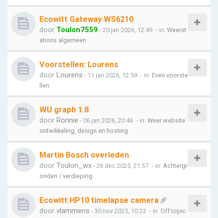
Ecowitt Gateway WS6210
door
Toulon7559
- 20 jan 2026, 12:49
- in:
Weerst
ations algemeen
Voorstellen: Lourens
door
Lourens
- 11 jan 2026, 12:59
- in:
Even voorste
llen
WU graph 1.8
door
Ronnie
- 06 jan 2026, 20:46
- in:
Weer website
ontwikkeling, design en hosting
Martin Bosch overleden
door
Toulon_wx
- 26 dec 2025, 21:57
- in:
Achtergr
onden / verdieping
Ecowitt HP10 timelapse camera
door
vlammens
- 30 nov 2025, 10:23
- in:
Off topic