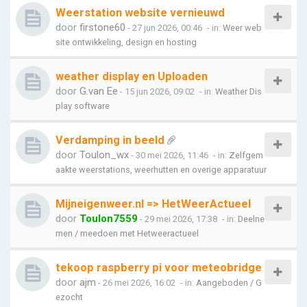
Weerstation website vernieuwd
door
firstone60
- 27 jun 2026, 00:46
- in:
Weer web
site ontwikkeling, design en hosting
weather display en Uploaden
door
G.van Ee
- 15 jun 2026, 09:02
- in:
Weather Dis
play software
Verdamping in beeld
door
Toulon_wx
- 30 mei 2026, 11:46
- in:
Zelfgem
aakte weerstations, weerhutten en overige apparatuur
Mijneigenweer.nl => HetWeerActueel
door
Toulon7559
- 29 mei 2026, 17:38
- in:
Deelne
men / meedoen met Hetweeractueel
tekoop raspberry pi voor meteobridge
door
ajm
- 26 mei 2026, 16:02
- in:
Aangeboden / G
ezocht