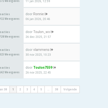
171 Weergaves
11 jan 2026, 12:59
door
Ronnie
eacties
911 Weergaves
06 jan 2026, 20:46
door
Toulon_wx
eacties
728 Weergaves
26 dec 2025, 21:57
door
vlammens
eacties
815 Weergaves
30 nov 2025, 10:23
door
Toulon7559
eacties
142 Weergaves
26 nov 2025, 22:45
an
38
1
2
3
4
5
…
38
Volgende