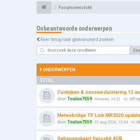
Forumoverzicht
Onbeantwoorde onderwerpen
Keer terug naar geavanceerd zoeken
Zo
ONDERWERPEN
TITEL
Zonkijken & zonsverduistering 12 a
door
Toulon7559
- Gisteren, 16:21
- in:
Off to
Meteobridge TP Link MR3020 update l
door
Toulon7559
- 01 aug 2026, 10:34
- in:
M
Geheugenkaart Swissbit 4GB