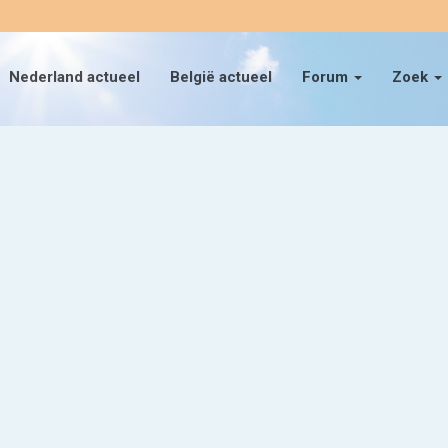
Nederland actueel
België actueel
Forum
Zoek