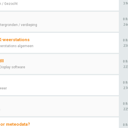
39
 / Gezocht
0 R
26
tergronden / verdieping
K-weerstations
0 R
23
erstations algemeen
ll
0 R
22
Display software
0 R
27
weer
0 R
22
s
oor meteodata?
0 R