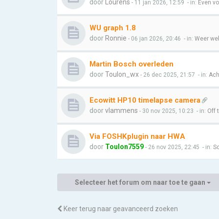
door
Lourens
- 11 jan 2026, 12:59
- in:
Even vo
WU graph 1.8
door
Ronnie
- 06 jan 2026, 20:46
- in:
Weer web
Martin Bosch overleden
door
Toulon_wx
- 26 dec 2025, 21:57
- in:
Ach
Ecowitt HP10 timelapse camera
door
vlammens
- 30 nov 2025, 10:23
- in:
Off 
Via FOSHKplugin naar HWA
door
Toulon7559
- 26 nov 2025, 22:45
- in:
So
Selecteer het forum om naar toe te gaan
Keer terug naar geavanceerd zoeken