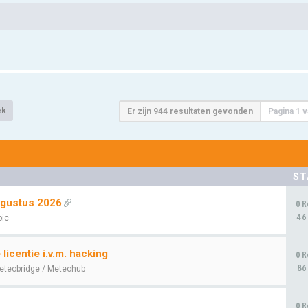
ek
Er zijn 944 resultaten gevonden
Pagina
1
v
ST
ugustus 2026
0 R
46
pic
icentie i.v.m. hacking
0 R
86
eteobridge / Meteohub
0 R