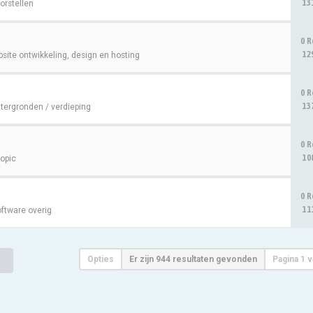
13
orstellen
0 R
12
site ontwikkeling, design en hosting
0 R
13
tergronden / verdieping
0 R
10
topic
0 R
11
ftware overig
Opties
Er zijn 944 resultaten gevonden
Pagina
1
v