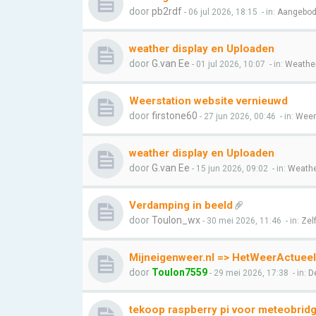
door
pb2rdf
- 06 jul 2026, 18:15
- in:
Aangebod
weather display en Uploaden
door
G.van Ee
- 01 jul 2026, 10:07
- in:
Weather
Weerstation website vernieuwd
door
firstone60
- 27 jun 2026, 00:46
- in:
Weer 
weather display en Uploaden
door
G.van Ee
- 15 jun 2026, 09:02
- in:
Weathe
Verdamping in beeld
door
Toulon_wx
- 30 mei 2026, 11:46
- in:
Zel
Mijneigenweer.nl => HetWeerActueel
door
Toulon7559
- 29 mei 2026, 17:38
- in:
D
tekoop raspberry pi voor meteobrid