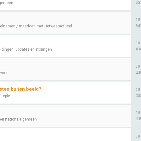
35
gemeen
0 R
34
elnemen / meedoen met Hetweeractueel
0 R
41
ldingen, updates en storingen
0 R
11
weer
sten buiten beeld?
0 R
13
f topic
0 R
11
erstations algemeen
0 R