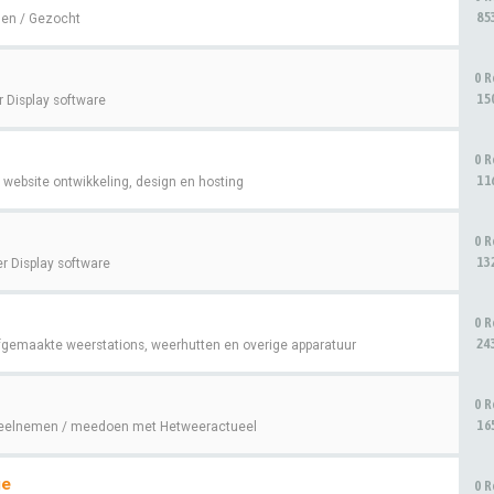
85
en / Gezocht
0 R
15
 Display software
0 R
11
website ontwikkeling, design en hosting
0 R
13
r Display software
0 R
24
fgemaakte weerstations, weerhutten en overige apparatuur
0 R
16
eelnemen / meedoen met Hetweeractueel
ge
0 R