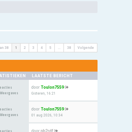
an
38
1
2
3
4
5
…
38
Volgende
ATISTIEKEN
LAATSTE BERICHT
door
Toulon7559
eacties
 Weergaves
Gisteren, 16:21
door
Toulon7559
eacties
 Weergaves
01 aug 2026, 10:34
door
pb2rdf
eacties