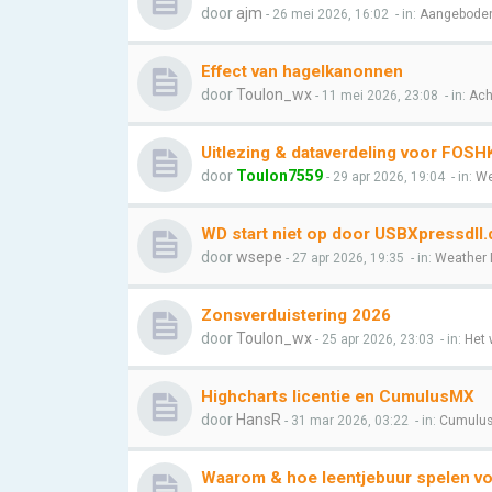
door
ajm
- 26 mei 2026, 16:02
- in:
Aangeboden
Effect van hagelkanonnen
door
Toulon_wx
- 11 mei 2026, 23:08
- in:
Ach
Uitlezing & dataverdeling voor FOSH
door
Toulon7559
- 29 apr 2026, 19:04
- in:
We
WD start niet op door USBXpressdll.d
door
wsepe
- 27 apr 2026, 19:35
- in:
Weather 
Zonsverduistering 2026
door
Toulon_wx
- 25 apr 2026, 23:03
- in:
Het 
Highcharts licentie en CumulusMX
door
HansR
- 31 mar 2026, 03:22
- in:
Cumulu
Waarom & hoe leentjebuur spelen v