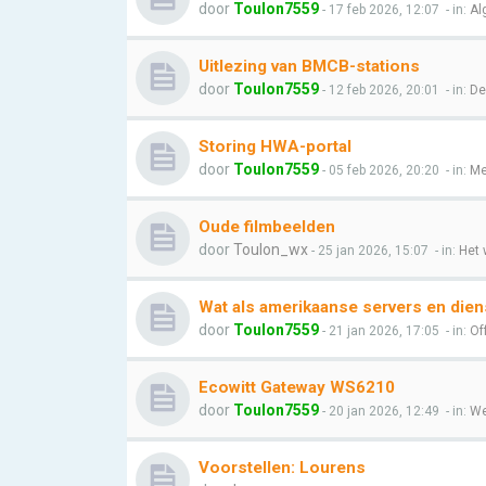
door
Toulon7559
- 17 feb 2026, 12:07
- in:
Al
Uitlezing van BMCB-stations
door
Toulon7559
- 12 feb 2026, 20:01
- in:
De
Storing HWA-portal
door
Toulon7559
- 05 feb 2026, 20:20
- in:
Me
Oude filmbeelden
door
Toulon_wx
- 25 jan 2026, 15:07
- in:
Het 
Wat als amerikaanse servers en dien
door
Toulon7559
- 21 jan 2026, 17:05
- in:
Of
Ecowitt Gateway WS6210
door
Toulon7559
- 20 jan 2026, 12:49
- in:
We
Voorstellen: Lourens