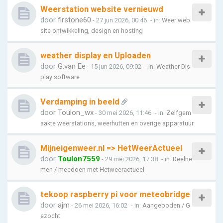
Weerstation website vernieuwd
door
firstone60
- 27 jun 2026, 00:46
- in:
Weer web
site ontwikkeling, design en hosting
weather display en Uploaden
door
G.van Ee
- 15 jun 2026, 09:02
- in:
Weather Dis
play software
Verdamping in beeld
door
Toulon_wx
- 30 mei 2026, 11:46
- in:
Zelfgem
aakte weerstations, weerhutten en overige apparatuur
Mijneigenweer.nl => HetWeerActueel
door
Toulon7559
- 29 mei 2026, 17:38
- in:
Deelne
men / meedoen met Hetweeractueel
tekoop raspberry pi voor meteobridge
door
ajm
- 26 mei 2026, 16:02
- in:
Aangeboden / G
ezocht