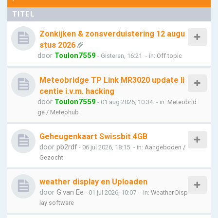
TITEL
Zonkijken & zonsverduistering 12 augu
stus 2026
door
Toulon7559
- Gisteren, 16:21
- in:
Off topic
Meteobridge TP Link MR3020 update li
centie i.v.m. hacking
door
Toulon7559
- 01 aug 2026, 10:34
- in:
Meteobrid
ge / Meteohub
Geheugenkaart Swissbit 4GB
door
pb2rdf
- 06 jul 2026, 18:15
- in:
Aangeboden /
Gezocht
weather display en Uploaden
door
G.van Ee
- 01 jul 2026, 10:07
- in:
Weather Disp
lay software