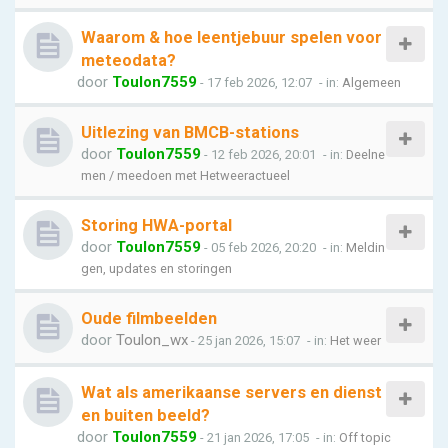
Waarom & hoe leentjebuur spelen voor
meteodata?
door
Toulon7559
- 17 feb 2026, 12:07
- in:
Algemeen
Uitlezing van BMCB-stations
door
Toulon7559
- 12 feb 2026, 20:01
- in:
Deelne
men / meedoen met Hetweeractueel
Storing HWA-portal
door
Toulon7559
- 05 feb 2026, 20:20
- in:
Meldin
gen, updates en storingen
Oude filmbeelden
door
Toulon_wx
- 25 jan 2026, 15:07
- in:
Het weer
Wat als amerikaanse servers en dienst
en buiten beeld?
door
Toulon7559
- 21 jan 2026, 17:05
- in:
Off topic