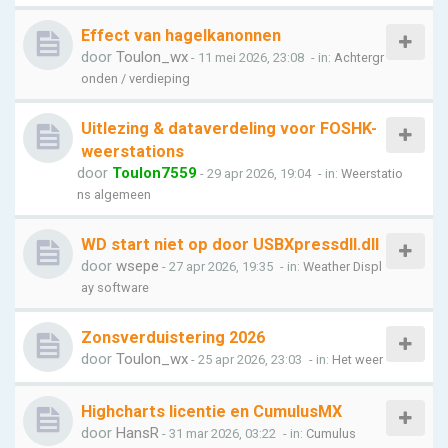
Effect van hagelkanonnen
door
Toulon_wx
- 11 mei 2026, 23:08
- in:
Achtergr
onden / verdieping
Uitlezing & dataverdeling voor FOSHK-
weerstations
door
Toulon7559
- 29 apr 2026, 19:04
- in:
Weerstatio
ns algemeen
WD start niet op door USBXpressdll.dll
door
wsepe
- 27 apr 2026, 19:35
- in:
Weather Displ
ay software
Zonsverduistering 2026
door
Toulon_wx
- 25 apr 2026, 23:03
- in:
Het weer
Highcharts licentie en CumulusMX
door
HansR
- 31 mar 2026, 03:22
- in:
Cumulus