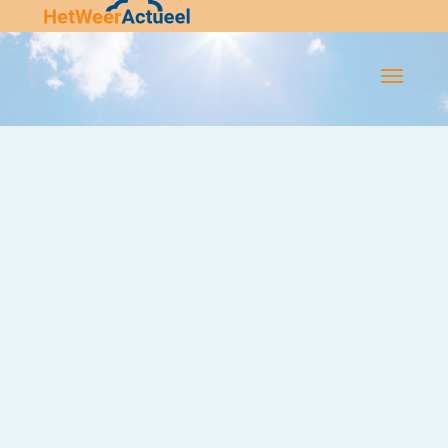
Flip-
Flop
Navigatie