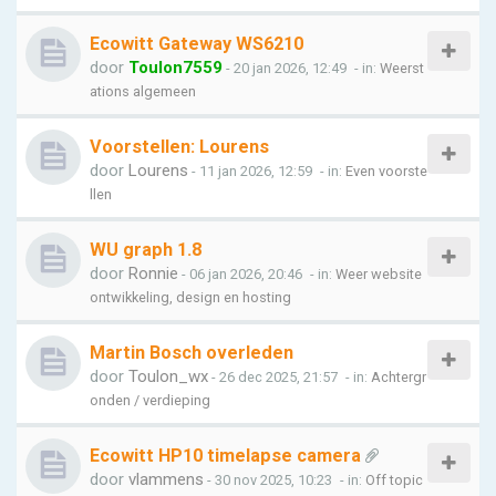
Ecowitt Gateway WS6210
door
Toulon7559
- 20 jan 2026, 12:49
- in:
Weerst
ations algemeen
Voorstellen: Lourens
door
Lourens
- 11 jan 2026, 12:59
- in:
Even voorste
llen
WU graph 1.8
door
Ronnie
- 06 jan 2026, 20:46
- in:
Weer website
ontwikkeling, design en hosting
Martin Bosch overleden
door
Toulon_wx
- 26 dec 2025, 21:57
- in:
Achtergr
onden / verdieping
Ecowitt HP10 timelapse camera
door
vlammens
- 30 nov 2025, 10:23
- in:
Off topic