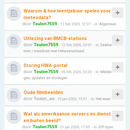
Waarom & hoe leentjebuur spelen voor
meteodata?
door
Toulon7559
- 17 feb 2026, 12:07
- in:
Algemeen
Uitlezing van BMCB-stations
door
Toulon7559
- 12 feb 2026, 20:01
- in:
Deelne
men / meedoen met Hetweeractueel
Storing HWA-portal
door
Toulon7559
- 05 feb 2026, 20:20
- in:
Meldin
gen, updates en storingen
Oude filmbeelden
door
Toulon_wx
- 25 jan 2026, 15:07
- in:
Het weer
Wat als amerikaanse servers en dienst
en buiten beeld?
door
Toulon7559
- 21 jan 2026, 17:05
- in:
Off topic