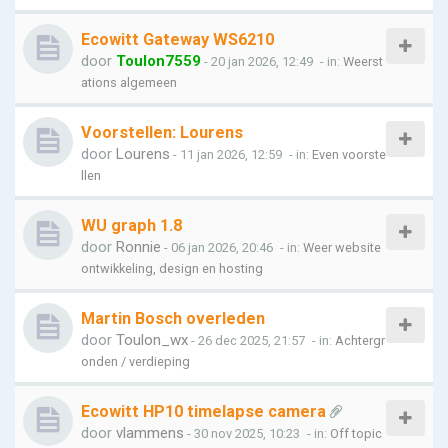
Ecowitt Gateway WS6210
door
Toulon7559
- 20 jan 2026, 12:49
- in:
Weerst
ations algemeen
Voorstellen: Lourens
door
Lourens
- 11 jan 2026, 12:59
- in:
Even voorste
llen
WU graph 1.8
door
Ronnie
- 06 jan 2026, 20:46
- in:
Weer website
ontwikkeling, design en hosting
Martin Bosch overleden
door
Toulon_wx
- 26 dec 2025, 21:57
- in:
Achtergr
onden / verdieping
Ecowitt HP10 timelapse camera
door
vlammens
- 30 nov 2025, 10:23
- in:
Off topic