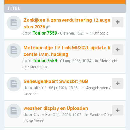
TITEL
Zonkijken & zonsverduistering 12 augu
stus 2026
door
Toulon7559
- Gisteren, 16:21
- in:
Off topic
Meteobridge TP Link MR3020 update li
centie i.v.m. hacking
door
Toulon7559
- 01 aug 2026, 10:34
- in:
Meteobrid
ge / Meteohub
Geheugenkaart Swissbit 4GB
door
pb2rdf
- 06 jul 2026, 18:15
- in:
Aangeboden /
Gezocht
weather display en Uploaden
door
G.van Ee
- 01 jul 2026, 10:07
- in:
Weather Disp
lay software