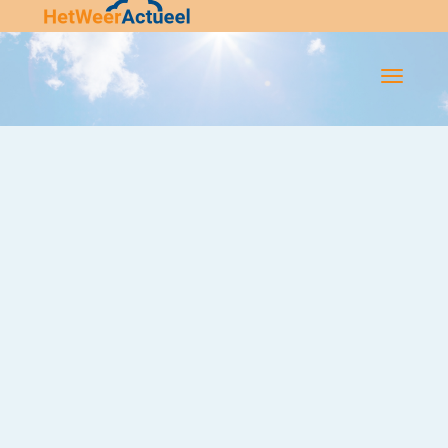
Flip-
Flop
Navigatie