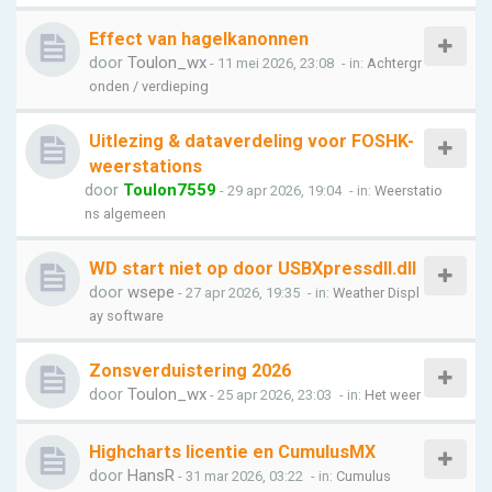
Effect van hagelkanonnen
door
Toulon_wx
- 11 mei 2026, 23:08
- in:
Achtergr
onden / verdieping
Uitlezing & dataverdeling voor FOSHK-
weerstations
door
Toulon7559
- 29 apr 2026, 19:04
- in:
Weerstatio
ns algemeen
WD start niet op door USBXpressdll.dll
door
wsepe
- 27 apr 2026, 19:35
- in:
Weather Displ
ay software
Zonsverduistering 2026
door
Toulon_wx
- 25 apr 2026, 23:03
- in:
Het weer
Highcharts licentie en CumulusMX
door
HansR
- 31 mar 2026, 03:22
- in:
Cumulus