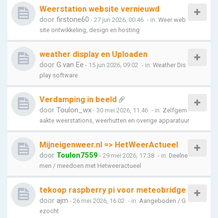
Weerstation website vernieuwd
door
firstone60
- 27 jun 2026, 00:46
- in:
Weer web
site ontwikkeling, design en hosting
weather display en Uploaden
door
G.van Ee
- 15 jun 2026, 09:02
- in:
Weather Dis
play software
Verdamping in beeld
door
Toulon_wx
- 30 mei 2026, 11:46
- in:
Zelfgem
aakte weerstations, weerhutten en overige apparatuur
Mijneigenweer.nl => HetWeerActueel
door
Toulon7559
- 29 mei 2026, 17:38
- in:
Deelne
men / meedoen met Hetweeractueel
tekoop raspberry pi voor meteobridge
door
ajm
- 26 mei 2026, 16:02
- in:
Aangeboden / G
ezocht