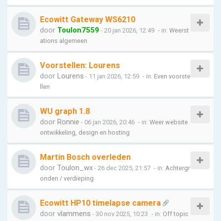
Ecowitt Gateway WS6210
door
Toulon7559
- 20 jan 2026, 12:49
- in:
Weerst
ations algemeen
Voorstellen: Lourens
door
Lourens
- 11 jan 2026, 12:59
- in:
Even voorste
llen
WU graph 1.8
door
Ronnie
- 06 jan 2026, 20:46
- in:
Weer website
ontwikkeling, design en hosting
Martin Bosch overleden
door
Toulon_wx
- 26 dec 2025, 21:57
- in:
Achtergr
onden / verdieping
Ecowitt HP10 timelapse camera
door
vlammens
- 30 nov 2025, 10:23
- in:
Off topic