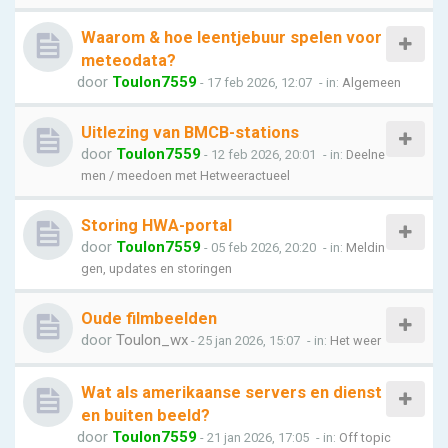
Waarom & hoe leentjebuur spelen voor
meteodata?
door
Toulon7559
- 17 feb 2026, 12:07
- in:
Algemeen
Uitlezing van BMCB-stations
door
Toulon7559
- 12 feb 2026, 20:01
- in:
Deelne
men / meedoen met Hetweeractueel
Storing HWA-portal
door
Toulon7559
- 05 feb 2026, 20:20
- in:
Meldin
gen, updates en storingen
Oude filmbeelden
door
Toulon_wx
- 25 jan 2026, 15:07
- in:
Het weer
Wat als amerikaanse servers en dienst
en buiten beeld?
door
Toulon7559
- 21 jan 2026, 17:05
- in:
Off topic