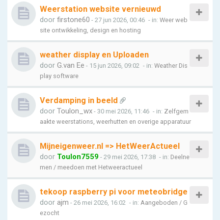
Weerstation website vernieuwd
door
firstone60
- 27 jun 2026, 00:46
- in:
Weer web
site ontwikkeling, design en hosting
weather display en Uploaden
door
G.van Ee
- 15 jun 2026, 09:02
- in:
Weather Dis
play software
Verdamping in beeld
door
Toulon_wx
- 30 mei 2026, 11:46
- in:
Zelfgem
aakte weerstations, weerhutten en overige apparatuur
Mijneigenweer.nl => HetWeerActueel
door
Toulon7559
- 29 mei 2026, 17:38
- in:
Deelne
men / meedoen met Hetweeractueel
tekoop raspberry pi voor meteobridge
door
ajm
- 26 mei 2026, 16:02
- in:
Aangeboden / G
ezocht