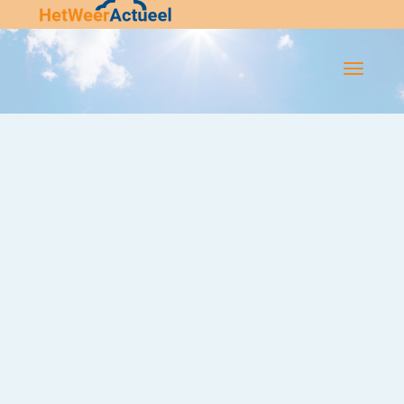
Flip-
Flop
Navigatie