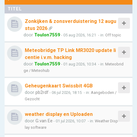
TITEL
Zonkijken & zonsverduistering 12 augu
stus 2026
door
Toulon7559
- 05 aug 2026, 16:21
- in:
Off topic
Meteobridge TP Link MR3020 update li
centie i.v.m. hacking
door
Toulon7559
- 01 aug 2026, 10:34
- in:
Meteobrid
ge / Meteohub
Geheugenkaart Swissbit 4GB
door
pb2rdf
- 06 jul 2026, 18:15
- in:
Aangeboden /
Gezocht
weather display en Uploaden
door
G.van Ee
- 01 jul 2026, 10:07
- in:
Weather Disp
lay software