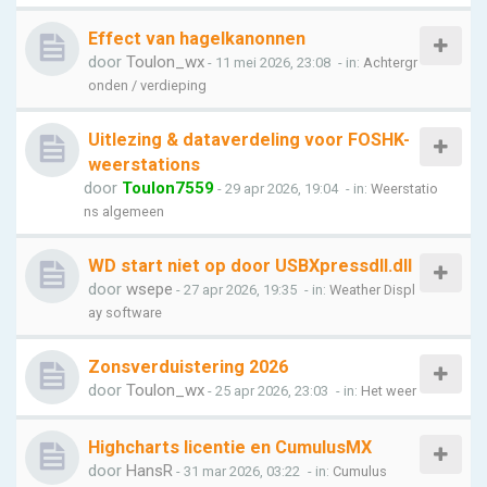
Effect van hagelkanonnen
door
Toulon_wx
- 11 mei 2026, 23:08
- in:
Achtergr
onden / verdieping
Uitlezing & dataverdeling voor FOSHK-
weerstations
door
Toulon7559
- 29 apr 2026, 19:04
- in:
Weerstatio
ns algemeen
WD start niet op door USBXpressdll.dll
door
wsepe
- 27 apr 2026, 19:35
- in:
Weather Displ
ay software
Zonsverduistering 2026
door
Toulon_wx
- 25 apr 2026, 23:03
- in:
Het weer
Highcharts licentie en CumulusMX
door
HansR
- 31 mar 2026, 03:22
- in:
Cumulus