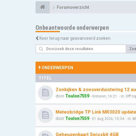
Forumoverzicht
Onbeantwoorde onderwerpen
Keer terug naar geavanceerd zoeken
Zo
ONDERWERPEN
TITEL
Zonkijken & zonsverduistering 12 a
door
Toulon7559
- Gisteren, 16:21
- in:
Off to
Meteobridge TP Link MR3020 update l
door
Toulon7559
- 01 aug 2026, 10:34
- in:
M
Geheugenkaart Swissbit 4GB