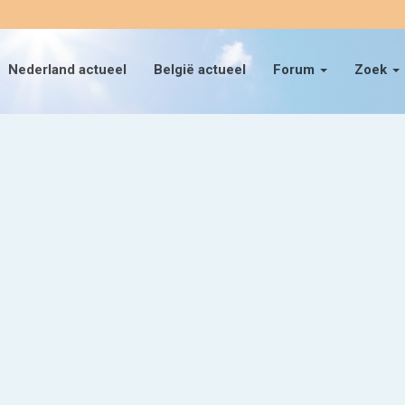
Nederland actueel
België actueel
Forum
Zoek