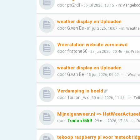
door
pb2rdf
- 06 jul 2026, 18:15
- in:
Aangebod
weather display en Uploaden
door
G.van Ee
- 01 jul 2026, 10:07
- in:
Weather
Weerstation website vernieuwd
door
firstone60
- 27 jun 2026, 00:46
- in:
Weer 
weather display en Uploaden
door
G.van Ee
- 15 jun 2026, 09:02
- in:
Weathe
Verdamping in beeld
door
Toulon_wx
- 30 mei 2026, 11:46
- in:
Zel
Mijneigenweer.nl => HetWeerActueel
door
Toulon7559
- 29 mei 2026, 17:38
- in:
D
tekoop raspberry pi voor meteobrid