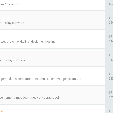
85
en / Gezocht
0 R
15
 Display software
0 R
11
website ontwikkeling, design en hosting
0 R
13
r Display software
0 R
24
fgemaakte weerstations, weerhutten en overige apparatuur
0 R
16
eelnemen / meedoen met Hetweeractueel
ge
0 R