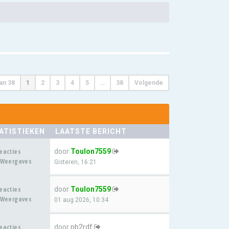
an
38
1
2
3
4
5
…
38
Volgende
ATISTIEKEN
LAATSTE BERICHT
door
Toulon7559
eacties
 Weergaves
Gisteren, 16:21
door
Toulon7559
eacties
 Weergaves
01 aug 2026, 10:34
door
pb2rdf
eacties