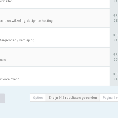
13
orstellen
0 R
12
site ontwikkeling, design en hosting
0 R
13
tergronden / verdieping
0 R
10
topic
0 R
11
ftware overig
Opties
Er zijn 944 resultaten gevonden
Pagina
1
v