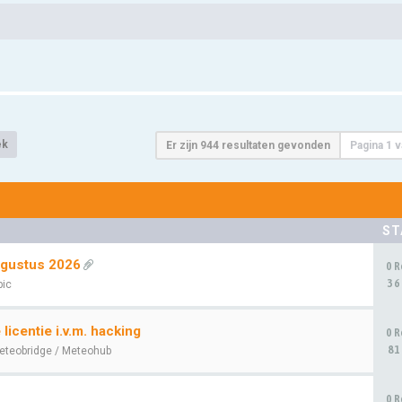
ek
Er zijn 944 resultaten gevonden
Pagina
1
v
ST
ugustus 2026
0 R
36
pic
icentie i.v.m. hacking
0 R
81
eteobridge / Meteohub
0 R