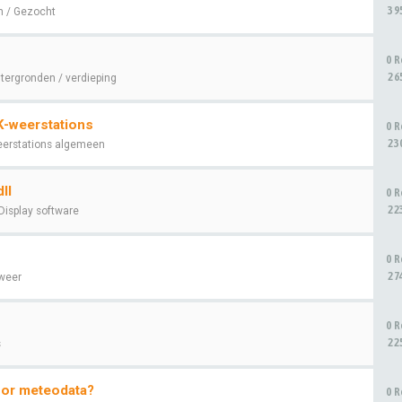
39
 / Gezocht
0 R
26
tergronden / verdieping
K-weerstations
0 R
23
erstations algemeen
ll
0 R
22
Display software
0 R
27
weer
0 R
22
s
oor meteodata?
0 R