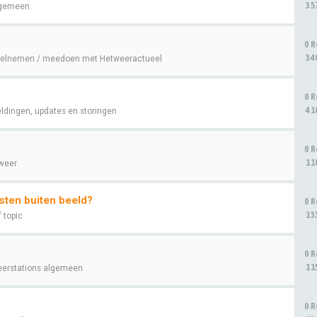
35
gemeen
0 R
34
elnemen / meedoen met Hetweeractueel
0 R
41
ldingen, updates en storingen
0 R
11
weer
sten buiten beeld?
0 R
13
f topic
0 R
11
erstations algemeen
0 R