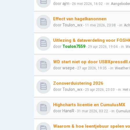
door
ajm
- 26 mei 2026, 16:02
- in:
Aangeboden
Effect van hagelkanonnen
door
Toulon_wx
- 11 mei 2026, 23:08
- in:
Ach
Uitlezing & dataverdeling voor FOSH
door
Toulon7559
- 29 apr 2026, 19:04
- in:
We
WD start niet op door USBXpressdll.d
door
wsepe
- 27 apr 2026, 19:35
- in:
Weather 
Zonsverduistering 2026
door
Toulon_wx
- 25 apr 2026, 23:03
- in:
Het 
Highcharts licentie en CumulusMX
door
HansR
- 31 mar 2026, 03:22
- in:
Cumulu
Waarom & hoe leentjebuur spelen v