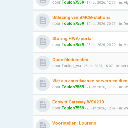
door
Toulon7559
- 17 feb 2026, 12:07
- in:
Al
Uitlezing van BMCB-stations
door
Toulon7559
- 12 feb 2026, 20:01
- in:
De
Storing HWA-portal
door
Toulon7559
- 05 feb 2026, 20:20
- in:
Me
Oude filmbeelden
door
Toulon_wx
- 25 jan 2026, 15:07
- in:
Het 
Wat als amerikaanse servers en dien
door
Toulon7559
- 21 jan 2026, 17:05
- in:
Of
Ecowitt Gateway WS6210
door
Toulon7559
- 20 jan 2026, 12:49
- in:
We
Voorstellen: Lourens