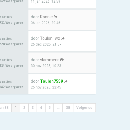
169 Weergaves
11 jan 2026, 12:59
door
Ronnie
eacties
911 Weergaves
06 jan 2026, 20:46
door
Toulon_wx
eacties
728 Weergaves
26 dec 2025, 21:57
door
vlammens
eacties
814 Weergaves
30 nov 2025, 10:23
door
Toulon7559
eacties
142 Weergaves
26 nov 2025, 22:45
an
38
1
2
3
4
5
…
38
Volgende