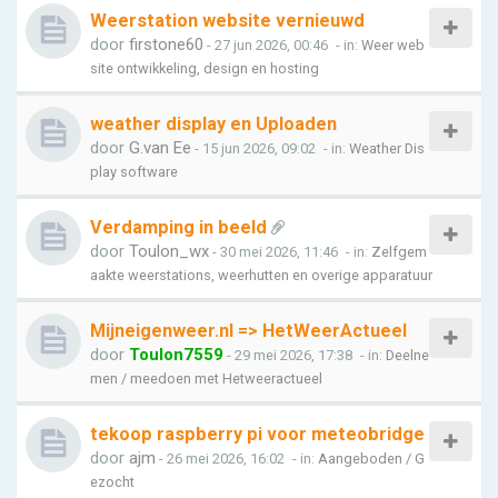
Weerstation website vernieuwd
door
firstone60
- 27 jun 2026, 00:46
- in:
Weer web
site ontwikkeling, design en hosting
weather display en Uploaden
door
G.van Ee
- 15 jun 2026, 09:02
- in:
Weather Dis
play software
Verdamping in beeld
door
Toulon_wx
- 30 mei 2026, 11:46
- in:
Zelfgem
aakte weerstations, weerhutten en overige apparatuur
Mijneigenweer.nl => HetWeerActueel
door
Toulon7559
- 29 mei 2026, 17:38
- in:
Deelne
men / meedoen met Hetweeractueel
tekoop raspberry pi voor meteobridge
door
ajm
- 26 mei 2026, 16:02
- in:
Aangeboden / G
ezocht