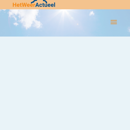
Flip-
Flop
Navigatie