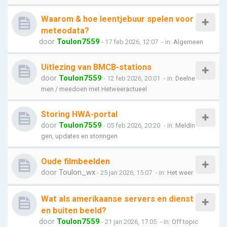
Waarom & hoe leentjebuur spelen voor
meteodata?
door
Toulon7559
- 17 feb 2026, 12:07
- in:
Algemeen
Uitlezing van BMCB-stations
door
Toulon7559
- 12 feb 2026, 20:01
- in:
Deelne
men / meedoen met Hetweeractueel
Storing HWA-portal
door
Toulon7559
- 05 feb 2026, 20:20
- in:
Meldin
gen, updates en storingen
Oude filmbeelden
door
Toulon_wx
- 25 jan 2026, 15:07
- in:
Het weer
Wat als amerikaanse servers en dienst
en buiten beeld?
door
Toulon7559
- 21 jan 2026, 17:05
- in:
Off topic