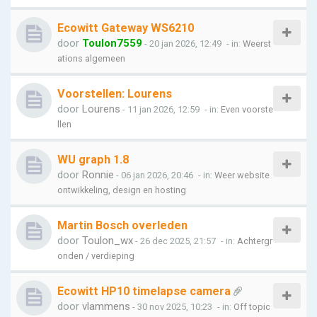
Ecowitt Gateway WS6210
door
Toulon7559
- 20 jan 2026, 12:49
- in:
Weerst
ations algemeen
Voorstellen: Lourens
door
Lourens
- 11 jan 2026, 12:59
- in:
Even voorste
llen
WU graph 1.8
door
Ronnie
- 06 jan 2026, 20:46
- in:
Weer website
ontwikkeling, design en hosting
Martin Bosch overleden
door
Toulon_wx
- 26 dec 2025, 21:57
- in:
Achtergr
onden / verdieping
Ecowitt HP10 timelapse camera
door
vlammens
- 30 nov 2025, 10:23
- in:
Off topic