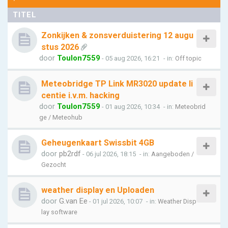
TITEL
Zonkijken & zonsverduistering 12 augu
stus 2026
door
Toulon7559
- 05 aug 2026, 16:21
- in:
Off topic
Meteobridge TP Link MR3020 update li
centie i.v.m. hacking
door
Toulon7559
- 01 aug 2026, 10:34
- in:
Meteobrid
ge / Meteohub
Geheugenkaart Swissbit 4GB
door
pb2rdf
- 06 jul 2026, 18:15
- in:
Aangeboden /
Gezocht
weather display en Uploaden
door
G.van Ee
- 01 jul 2026, 10:07
- in:
Weather Disp
lay software