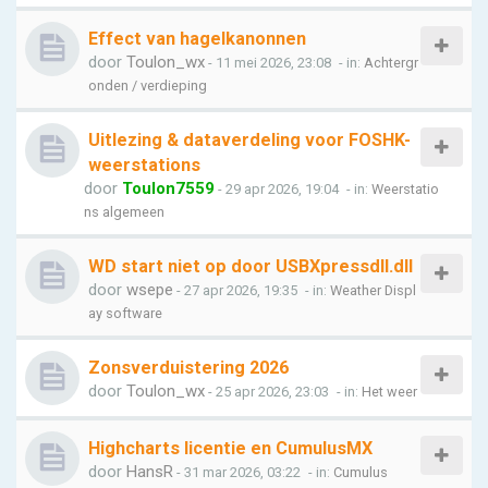
Effect van hagelkanonnen
door
Toulon_wx
- 11 mei 2026, 23:08
- in:
Achtergr
onden / verdieping
Uitlezing & dataverdeling voor FOSHK-
weerstations
door
Toulon7559
- 29 apr 2026, 19:04
- in:
Weerstatio
ns algemeen
WD start niet op door USBXpressdll.dll
door
wsepe
- 27 apr 2026, 19:35
- in:
Weather Displ
ay software
Zonsverduistering 2026
door
Toulon_wx
- 25 apr 2026, 23:03
- in:
Het weer
Highcharts licentie en CumulusMX
door
HansR
- 31 mar 2026, 03:22
- in:
Cumulus