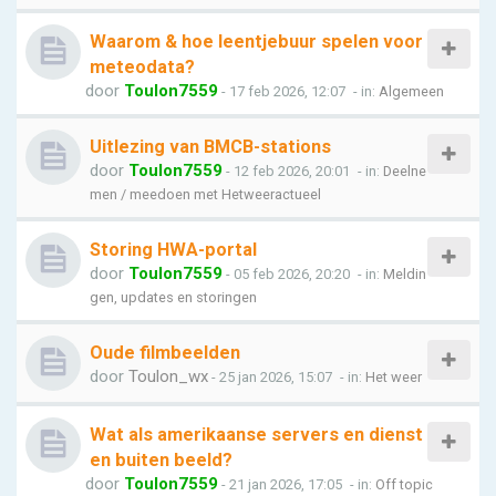
Waarom & hoe leentjebuur spelen voor
meteodata?
door
Toulon7559
- 17 feb 2026, 12:07
- in:
Algemeen
Uitlezing van BMCB-stations
door
Toulon7559
- 12 feb 2026, 20:01
- in:
Deelne
men / meedoen met Hetweeractueel
Storing HWA-portal
door
Toulon7559
- 05 feb 2026, 20:20
- in:
Meldin
gen, updates en storingen
Oude filmbeelden
door
Toulon_wx
- 25 jan 2026, 15:07
- in:
Het weer
Wat als amerikaanse servers en dienst
en buiten beeld?
door
Toulon7559
- 21 jan 2026, 17:05
- in:
Off topic