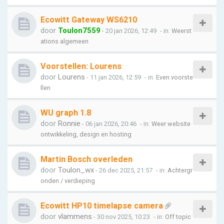
Ecowitt Gateway WS6210
door
Toulon7559
- 20 jan 2026, 12:49
- in:
Weerst
ations algemeen
Voorstellen: Lourens
door
Lourens
- 11 jan 2026, 12:59
- in:
Even voorste
llen
WU graph 1.8
door
Ronnie
- 06 jan 2026, 20:46
- in:
Weer website
ontwikkeling, design en hosting
Martin Bosch overleden
door
Toulon_wx
- 26 dec 2025, 21:57
- in:
Achtergr
onden / verdieping
Ecowitt HP10 timelapse camera
door
vlammens
- 30 nov 2025, 10:23
- in:
Off topic