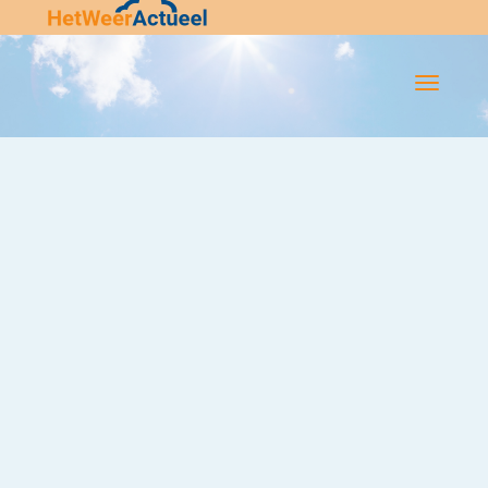
Flip-
Flop
Navigatie