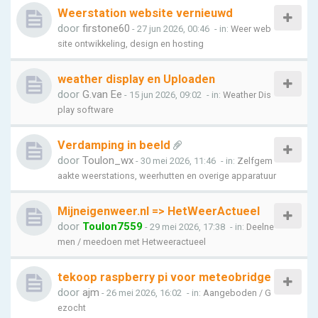
Weerstation website vernieuwd
door
firstone60
- 27 jun 2026, 00:46
- in:
Weer web
site ontwikkeling, design en hosting
weather display en Uploaden
door
G.van Ee
- 15 jun 2026, 09:02
- in:
Weather Dis
play software
Verdamping in beeld
door
Toulon_wx
- 30 mei 2026, 11:46
- in:
Zelfgem
aakte weerstations, weerhutten en overige apparatuur
Mijneigenweer.nl => HetWeerActueel
door
Toulon7559
- 29 mei 2026, 17:38
- in:
Deelne
men / meedoen met Hetweeractueel
tekoop raspberry pi voor meteobridge
door
ajm
- 26 mei 2026, 16:02
- in:
Aangeboden / G
ezocht