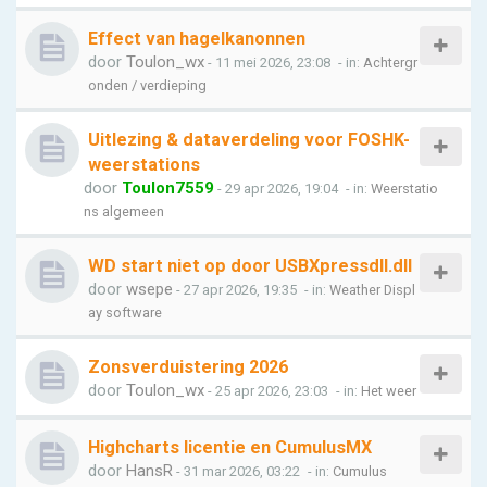
Effect van hagelkanonnen
door
Toulon_wx
- 11 mei 2026, 23:08
- in:
Achtergr
onden / verdieping
Uitlezing & dataverdeling voor FOSHK-
weerstations
door
Toulon7559
- 29 apr 2026, 19:04
- in:
Weerstatio
ns algemeen
WD start niet op door USBXpressdll.dll
door
wsepe
- 27 apr 2026, 19:35
- in:
Weather Displ
ay software
Zonsverduistering 2026
door
Toulon_wx
- 25 apr 2026, 23:03
- in:
Het weer
Highcharts licentie en CumulusMX
door
HansR
- 31 mar 2026, 03:22
- in:
Cumulus