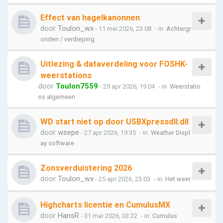
Effect van hagelkanonnen
door
Toulon_wx
- 11 mei 2026, 23:08
- in:
Achtergr
onden / verdieping
Uitlezing & dataverdeling voor FOSHK-
weerstations
door
Toulon7559
- 29 apr 2026, 19:04
- in:
Weerstatio
ns algemeen
WD start niet op door USBXpressdll.dll
door
wsepe
- 27 apr 2026, 19:35
- in:
Weather Displ
ay software
Zonsverduistering 2026
door
Toulon_wx
- 25 apr 2026, 23:03
- in:
Het weer
Highcharts licentie en CumulusMX
door
HansR
- 31 mar 2026, 03:22
- in:
Cumulus