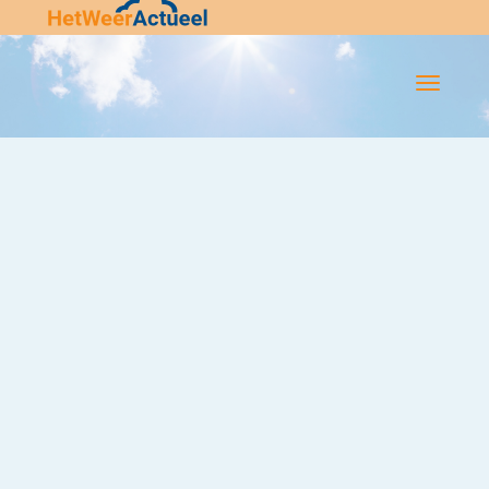
Flip-
Flop
Navigatie