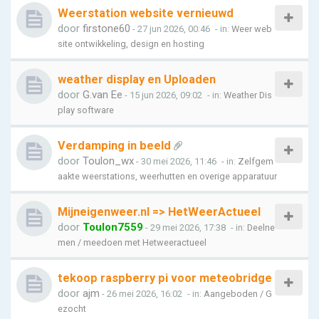
Weerstation website vernieuwd
door
firstone60
- 27 jun 2026, 00:46
- in:
Weer web
site ontwikkeling, design en hosting
weather display en Uploaden
door
G.van Ee
- 15 jun 2026, 09:02
- in:
Weather Dis
play software
Verdamping in beeld
door
Toulon_wx
- 30 mei 2026, 11:46
- in:
Zelfgem
aakte weerstations, weerhutten en overige apparatuur
Mijneigenweer.nl => HetWeerActueel
door
Toulon7559
- 29 mei 2026, 17:38
- in:
Deelne
men / meedoen met Hetweeractueel
tekoop raspberry pi voor meteobridge
door
ajm
- 26 mei 2026, 16:02
- in:
Aangeboden / G
ezocht