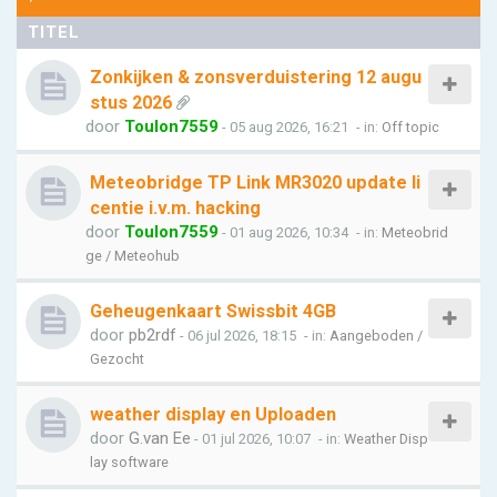
TITEL
Zonkijken & zonsverduistering 12 augu
stus 2026
door
Toulon7559
- 05 aug 2026, 16:21
- in:
Off topic
Meteobridge TP Link MR3020 update li
centie i.v.m. hacking
door
Toulon7559
- 01 aug 2026, 10:34
- in:
Meteobrid
ge / Meteohub
Geheugenkaart Swissbit 4GB
door
pb2rdf
- 06 jul 2026, 18:15
- in:
Aangeboden /
Gezocht
weather display en Uploaden
door
G.van Ee
- 01 jul 2026, 10:07
- in:
Weather Disp
lay software