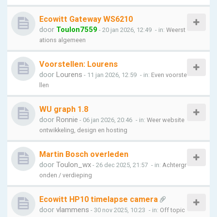
Ecowitt Gateway WS6210
door
Toulon7559
- 20 jan 2026, 12:49
- in:
Weerst
ations algemeen
Voorstellen: Lourens
door
Lourens
- 11 jan 2026, 12:59
- in:
Even voorste
llen
WU graph 1.8
door
Ronnie
- 06 jan 2026, 20:46
- in:
Weer website
ontwikkeling, design en hosting
Martin Bosch overleden
door
Toulon_wx
- 26 dec 2025, 21:57
- in:
Achtergr
onden / verdieping
Ecowitt HP10 timelapse camera
door
vlammens
- 30 nov 2025, 10:23
- in:
Off topic