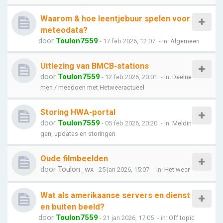
Waarom & hoe leentjebuur spelen voor
meteodata?
door
Toulon7559
- 17 feb 2026, 12:07
- in:
Algemeen
Uitlezing van BMCB-stations
door
Toulon7559
- 12 feb 2026, 20:01
- in:
Deelne
men / meedoen met Hetweeractueel
Storing HWA-portal
door
Toulon7559
- 05 feb 2026, 20:20
- in:
Meldin
gen, updates en storingen
Oude filmbeelden
door
Toulon_wx
- 25 jan 2026, 15:07
- in:
Het weer
Wat als amerikaanse servers en dienst
en buiten beeld?
door
Toulon7559
- 21 jan 2026, 17:05
- in:
Off topic