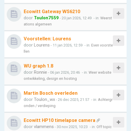
Ecowitt Gateway WS6210
door
Toulon7559
- 20 jan 2026, 12:49
- in:
Weerst
ations algemeen
Voorstellen: Lourens
door
Lourens
- 11 jan 2026, 12:59
- in:
Even voorste
llen
WU graph 1.8
door
Ronnie
- 06 jan 2026, 20:46
- in:
Weer website
ontwikkeling, design en hosting
Martin Bosch overleden
door
Toulon_wx
- 26 dec 2025, 21:57
- in:
Achtergr
onden / verdieping
Ecowitt HP10 timelapse camera
door
vlammens
- 30 nov 2025, 10:23
- in:
Off topic