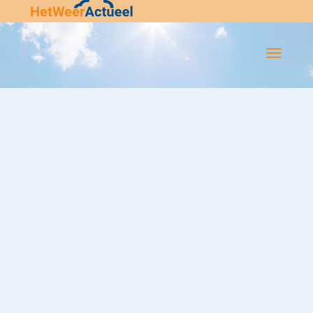
Flip-
Flop
Navigatie