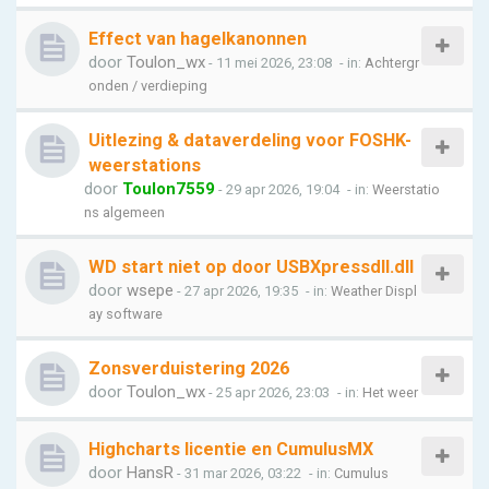
Effect van hagelkanonnen
door
Toulon_wx
- 11 mei 2026, 23:08
- in:
Achtergr
onden / verdieping
Uitlezing & dataverdeling voor FOSHK-
weerstations
door
Toulon7559
- 29 apr 2026, 19:04
- in:
Weerstatio
ns algemeen
WD start niet op door USBXpressdll.dll
door
wsepe
- 27 apr 2026, 19:35
- in:
Weather Displ
ay software
Zonsverduistering 2026
door
Toulon_wx
- 25 apr 2026, 23:03
- in:
Het weer
Highcharts licentie en CumulusMX
door
HansR
- 31 mar 2026, 03:22
- in:
Cumulus