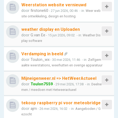
Weerstation website vernieuwd
door
firstone60
- 27 jun 2026, 00:46
- in:
Weer web
site ontwikkeling, design en hosting
weather display en Uploaden
door
G.van Ee
- 15 jun 2026, 09:02
- in:
Weather Dis
play software
Verdamping in beeld
door
Toulon_wx
- 30 mei 2026, 11:46
- in:
Zelfgem
aakte weerstations, weerhutten en overige apparatuur
Mijneigenweer.nl => HetWeerActueel
door
Toulon7559
- 29 mei 2026, 17:38
- in:
Deelne
men / meedoen met Hetweeractueel
tekoop raspberry pi voor meteobridge
door
ajm
- 26 mei 2026, 16:02
- in:
Aangeboden / G
ezocht