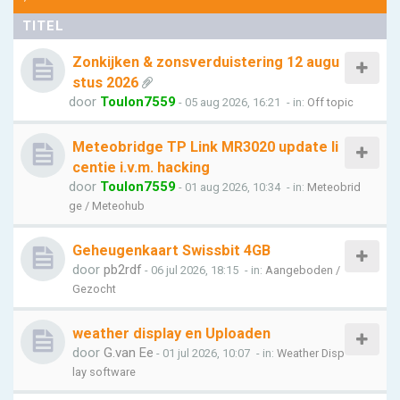
TITEL
Zonkijken & zonsverduistering 12 augu
stus 2026
door
Toulon7559
- 05 aug 2026, 16:21
- in:
Off topic
Meteobridge TP Link MR3020 update li
centie i.v.m. hacking
door
Toulon7559
- 01 aug 2026, 10:34
- in:
Meteobrid
ge / Meteohub
Geheugenkaart Swissbit 4GB
door
pb2rdf
- 06 jul 2026, 18:15
- in:
Aangeboden /
Gezocht
weather display en Uploaden
door
G.van Ee
- 01 jul 2026, 10:07
- in:
Weather Disp
lay software