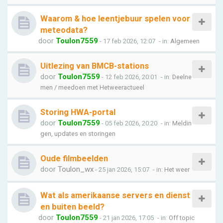
Waarom & hoe leentjebuur spelen voor
meteodata?
door
Toulon7559
- 17 feb 2026, 12:07
- in:
Algemeen
Uitlezing van BMCB-stations
door
Toulon7559
- 12 feb 2026, 20:01
- in:
Deelne
men / meedoen met Hetweeractueel
Storing HWA-portal
door
Toulon7559
- 05 feb 2026, 20:20
- in:
Meldin
gen, updates en storingen
Oude filmbeelden
door
Toulon_wx
- 25 jan 2026, 15:07
- in:
Het weer
Wat als amerikaanse servers en dienst
en buiten beeld?
door
Toulon7559
- 21 jan 2026, 17:05
- in:
Off topic