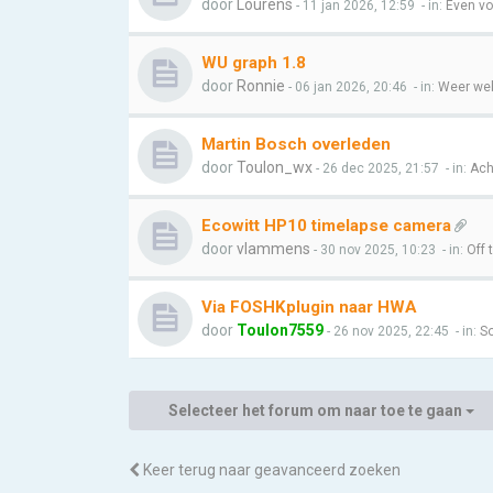
door
Lourens
- 11 jan 2026, 12:59
- in:
Even vo
WU graph 1.8
door
Ronnie
- 06 jan 2026, 20:46
- in:
Weer web
Martin Bosch overleden
door
Toulon_wx
- 26 dec 2025, 21:57
- in:
Ach
Ecowitt HP10 timelapse camera
door
vlammens
- 30 nov 2025, 10:23
- in:
Off 
Via FOSHKplugin naar HWA
door
Toulon7559
- 26 nov 2025, 22:45
- in:
So
Selecteer het forum om naar toe te gaan
Keer terug naar geavanceerd zoeken