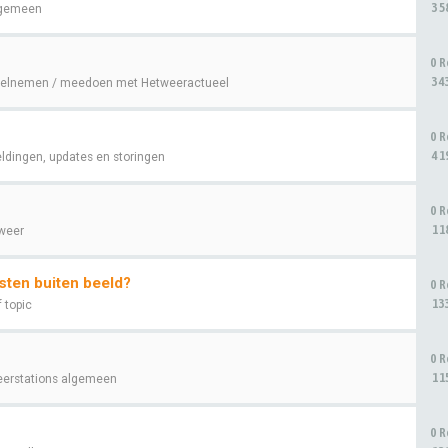
35
gemeen
0 R
34
elnemen / meedoen met Hetweeractueel
0 R
41
ldingen, updates en storingen
0 R
11
weer
sten buiten beeld?
0 R
13
f topic
0 R
11
erstations algemeen
0 R