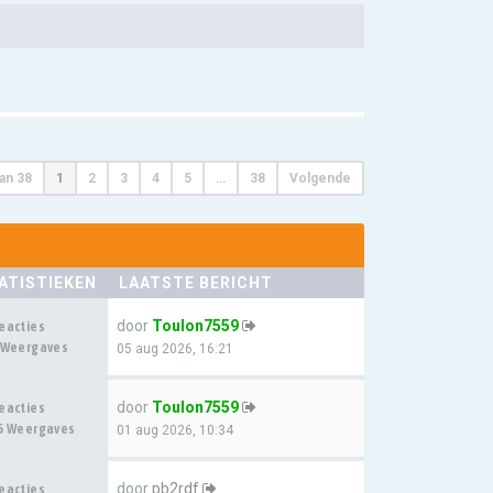
an
38
1
2
3
4
5
…
38
Volgende
ATISTIEKEN
LAATSTE BERICHT
door
Toulon7559
eacties
 Weergaves
05 aug 2026, 16:21
door
Toulon7559
eacties
5 Weergaves
01 aug 2026, 10:34
door
pb2rdf
eacties