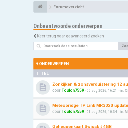
Forumoverzicht
Onbeantwoorde onderwerpen
Keer terug naar geavanceerd zoeken
Zo
ONDERWERPEN
TITEL
Zonkijken & zonsverduistering 12 a
door
Toulon7559
- 05 aug 2026, 16:21
- in:
Of
Meteobridge TP Link MR3020 update l
door
Toulon7559
- 01 aug 2026, 10:34
- in:
M
Geheugenkaart Swissbit 4GB