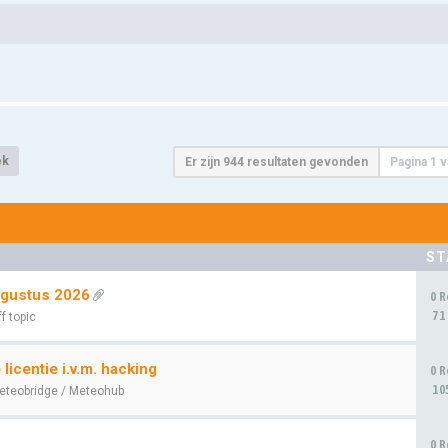
ek
Er zijn 944 resultaten gevonden
Pagina
1
v
ST
ugustus 2026
0 R
71
f topic
icentie i.v.m. hacking
0 R
10
eteobridge / Meteohub
0 R