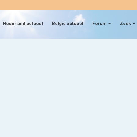
Nederland actueel
België actueel
Forum
Zoek