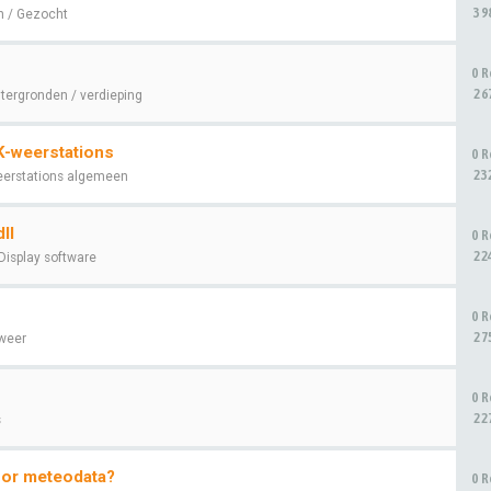
39
 / Gezocht
0 R
26
tergronden / verdieping
K-weerstations
0 R
23
erstations algemeen
ll
0 R
22
Display software
0 R
27
weer
0 R
22
s
oor meteodata?
0 R