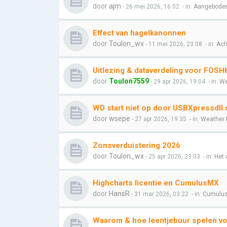
door
ajm
- 26 mei 2026, 16:02
- in:
Aangeboden
Effect van hagelkanonnen
door
Toulon_wx
- 11 mei 2026, 23:08
- in:
Ach
Uitlezing & dataverdeling voor FOSH
door
Toulon7559
- 29 apr 2026, 19:04
- in:
We
WD start niet op door USBXpressdll.d
door
wsepe
- 27 apr 2026, 19:35
- in:
Weather 
Zonsverduistering 2026
door
Toulon_wx
- 25 apr 2026, 23:03
- in:
Het 
Highcharts licentie en CumulusMX
door
HansR
- 31 mar 2026, 03:22
- in:
Cumulu
Waarom & hoe leentjebuur spelen v