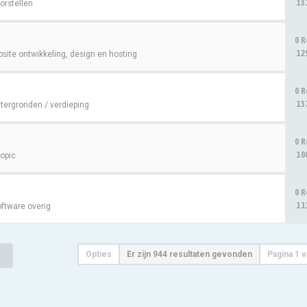
13
orstellen
0 R
12
site ontwikkeling, design en hosting
0 R
13
tergronden / verdieping
0 R
10
topic
0 R
11
ftware overig
Opties
Er zijn 944 resultaten gevonden
Pagina
1
v