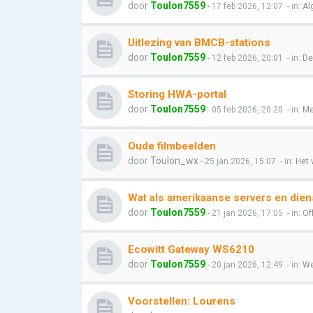
door
Toulon7559
- 17 feb 2026, 12:07
- in:
Al
Uitlezing van BMCB-stations
door
Toulon7559
- 12 feb 2026, 20:01
- in:
De
Storing HWA-portal
door
Toulon7559
- 05 feb 2026, 20:20
- in:
Me
Oude filmbeelden
door
Toulon_wx
- 25 jan 2026, 15:07
- in:
Het 
Wat als amerikaanse servers en dien
door
Toulon7559
- 21 jan 2026, 17:05
- in:
Of
Ecowitt Gateway WS6210
door
Toulon7559
- 20 jan 2026, 12:49
- in:
We
Voorstellen: Lourens