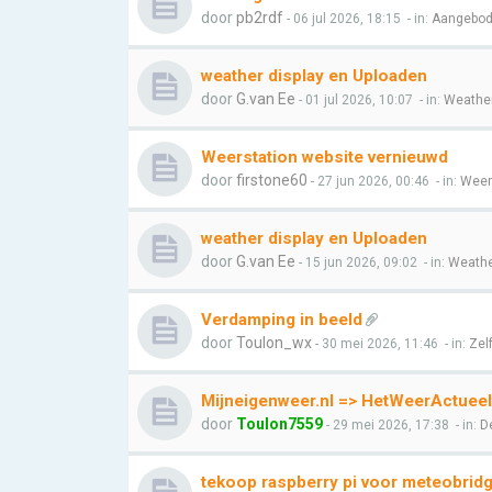
door
pb2rdf
- 06 jul 2026, 18:15
- in:
Aangebod
weather display en Uploaden
door
G.van Ee
- 01 jul 2026, 10:07
- in:
Weather
Weerstation website vernieuwd
door
firstone60
- 27 jun 2026, 00:46
- in:
Weer 
weather display en Uploaden
door
G.van Ee
- 15 jun 2026, 09:02
- in:
Weathe
Verdamping in beeld
door
Toulon_wx
- 30 mei 2026, 11:46
- in:
Zel
Mijneigenweer.nl => HetWeerActueel
door
Toulon7559
- 29 mei 2026, 17:38
- in:
D
tekoop raspberry pi voor meteobrid