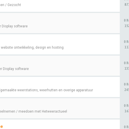
87
en / Gezocht
0 R
15
 Display software
0 R
11
website ontwikkeling, design en hosting
0 R
13
r Display software
0 R
24
fgemaakte weerstations, weerhutten en overige apparatuur
0 R
16
eelnemen / meedoen met Hetweeractueel
ge
0 R