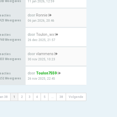
183 Weergaves
11 jan 2026, 12:59
door
Ronnie
eacties
923 Weergaves
06 jan 2026, 20:46
door
Toulon_wx
eacties
740 Weergaves
26 dec 2025, 21:57
door
vlammens
eacties
833 Weergaves
30 nov 2025, 10:23
door
Toulon7559
eacties
151 Weergaves
26 nov 2025, 22:45
an
38
1
2
3
4
5
…
38
Volgende