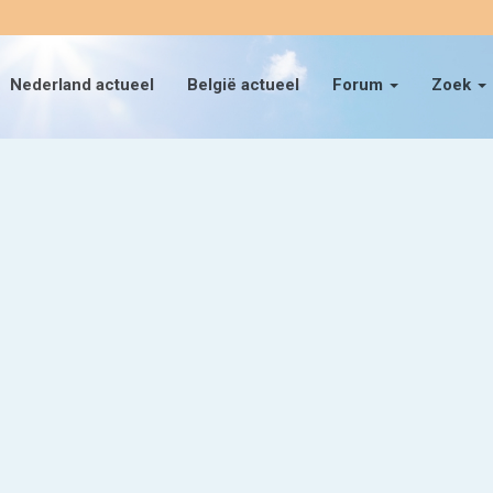
Nederland actueel
België actueel
Forum
Zoek