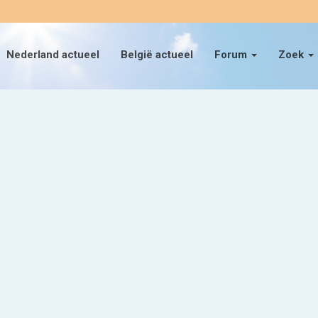
Nederland actueel
België actueel
Forum
Zoek