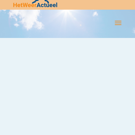
Flip-
Flop
Navigatie