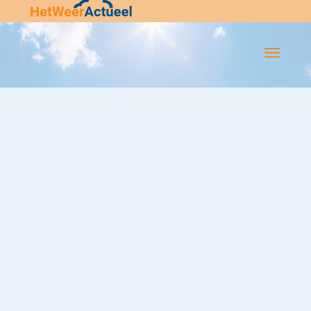
Flip-
Flop
Navigatie