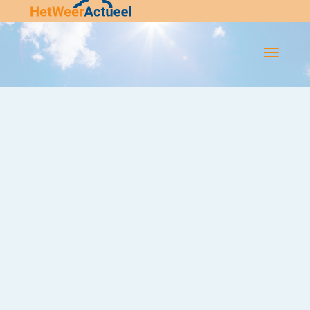
Flip-
Flop
Navigatie