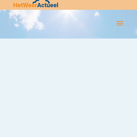
Flip-
Flop
Navigatie