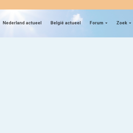
Nederland actueel
België actueel
Forum
Zoek