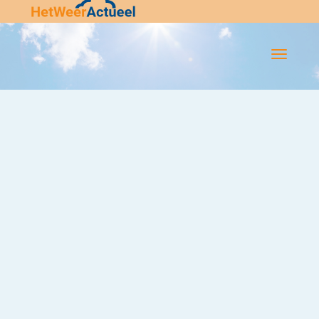
Flip-
Flop
Navigatie