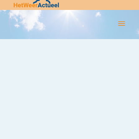
Flip-
Flop
Navigatie