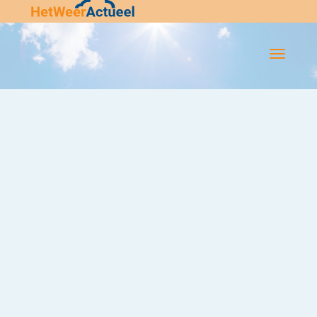
Flip-
Flop
Navigatie