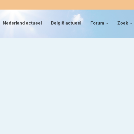
Nederland actueel
België actueel
Forum
Zoek