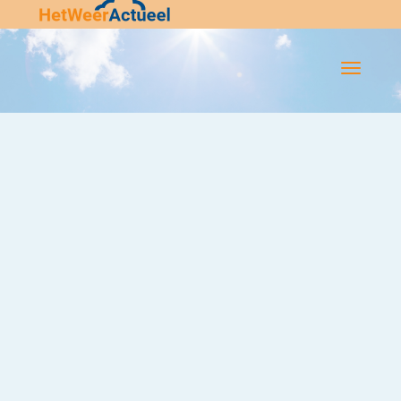
Flip-
Flop
Navigatie