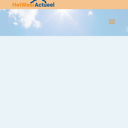
Flip-
Flop
Navigatie