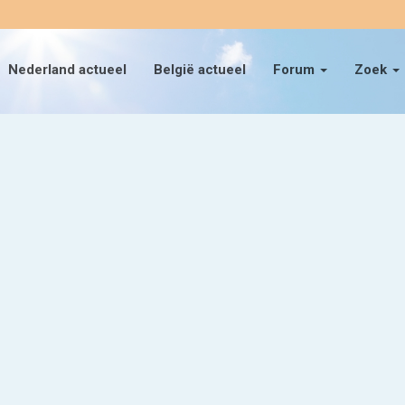
Nederland actueel
België actueel
Forum
Zoek