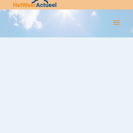
Flip-
Flop
Navigatie