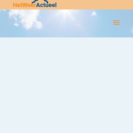
Flip-
Flop
Navigatie