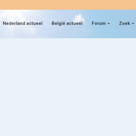
Nederland actueel
België actueel
Forum
Zoek