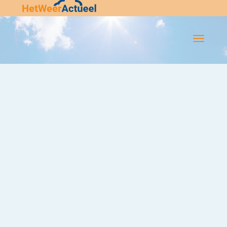
Flip-
Flop
Navigatie