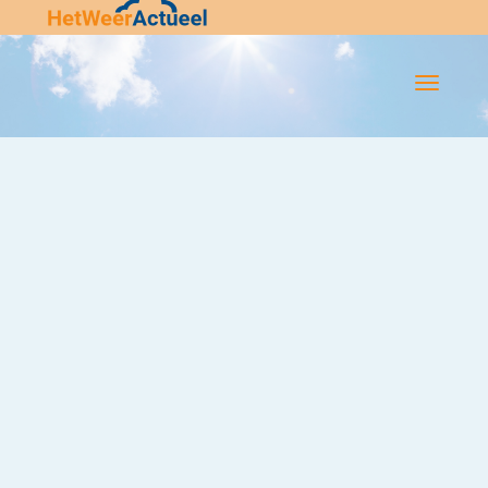
Flip-
Flop
Navigatie