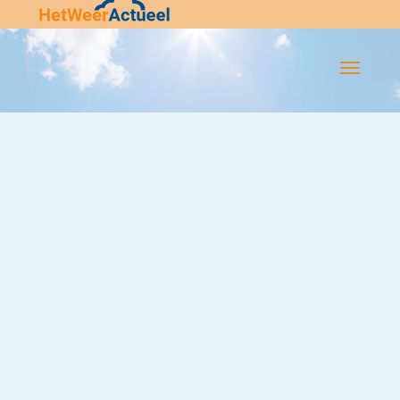
Flip-
Flop
Navigatie