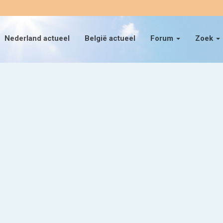
Nederland actueel
België actueel
Forum
Zoek