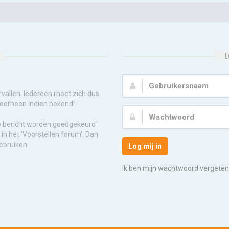
L
Gebruikersnaam:
rvallen. Iedereen moet zich dus
voorheen indien bekend!
Wachtwoord:
e bericht worden goedgekeurd
in het 'Voorstellen forum'. Dan
ebruiken.
Log mij in
Ik ben mijn wachtwoord vergeten