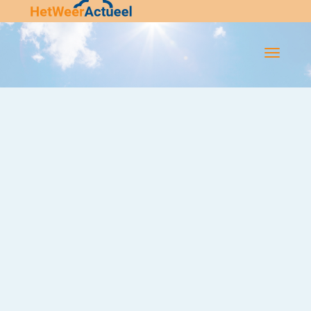
Flip-
Flop
Navigatie