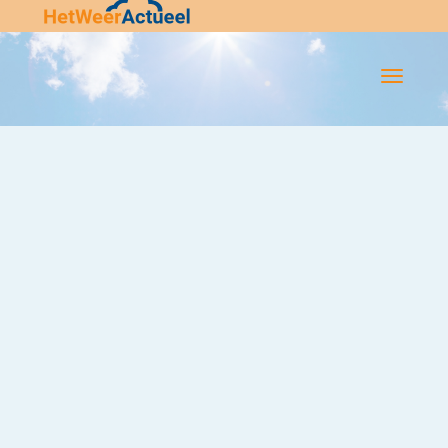
Flip-
Flop
Navigatie