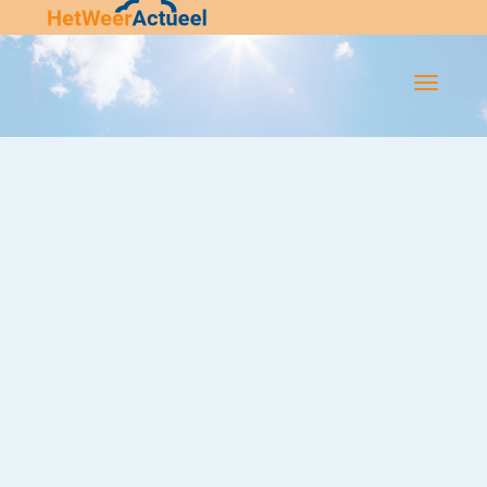
Flip-
Flop
Navigatie