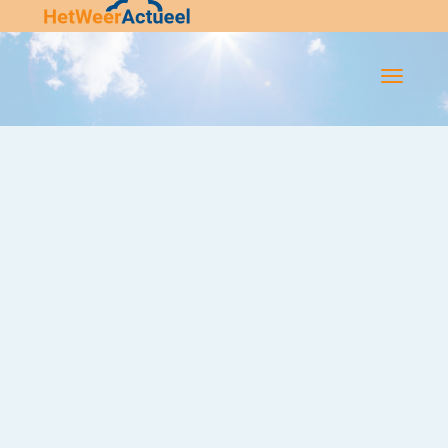
Flip-
Flop
Navigatie