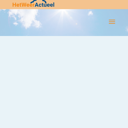
Flip-
Flop
Navigatie