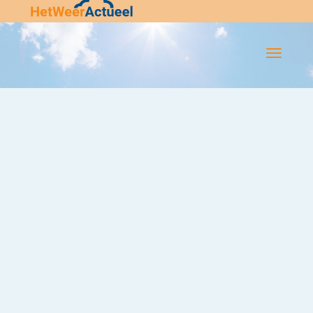
Flip-
Flop
Navigatie