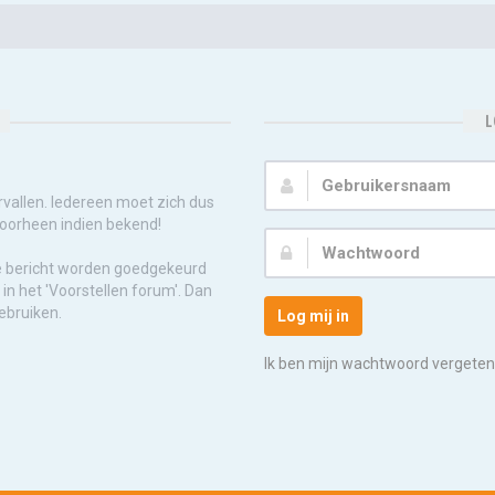
L
Gebruikersnaam:
rvallen. Iedereen moet zich dus
voorheen indien bekend!
Wachtwoord:
e bericht worden goedgekeurd
in het 'Voorstellen forum'. Dan
ebruiken.
Log mij in
Ik ben mijn wachtwoord vergeten