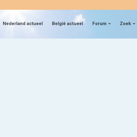
Nederland actueel
België actueel
Forum
Zoek