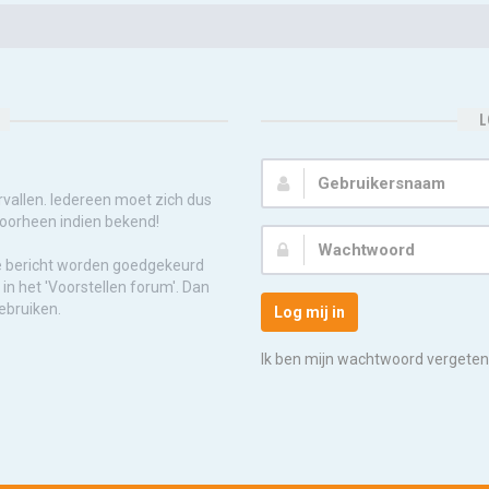
L
Gebruikersnaam:
rvallen. Iedereen moet zich dus
voorheen indien bekend!
Wachtwoord:
e bericht worden goedgekeurd
in het 'Voorstellen forum'. Dan
ebruiken.
Log mij in
Ik ben mijn wachtwoord vergeten