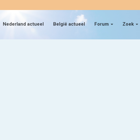
Nederland actueel
België actueel
Forum
Zoek