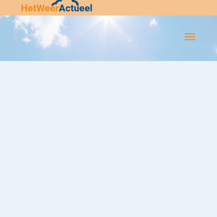
Flip-
Flop
Navigatie