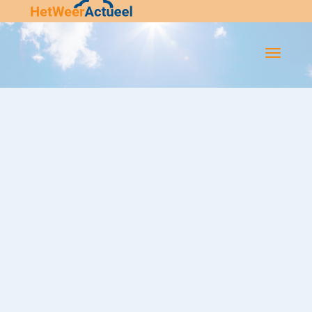
Flip-
Flop
Navigatie