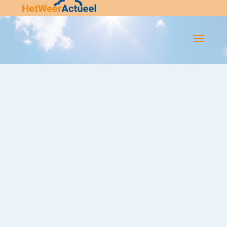
Flip-
Flop
Navigatie