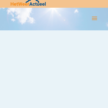
Flip-
Flop
Navigatie