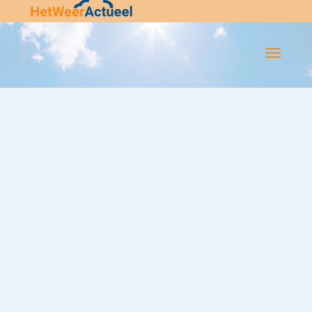
Flip-
Flop
Navigatie