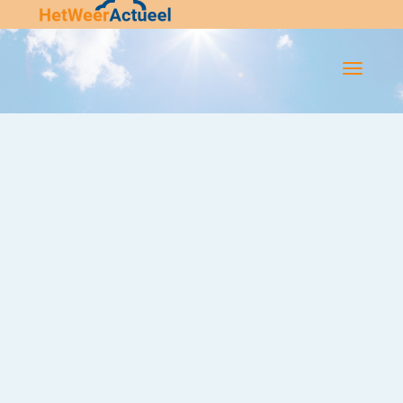
Flip-
Flop
Navigatie