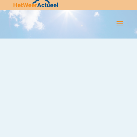
Flip-
Flop
Navigatie