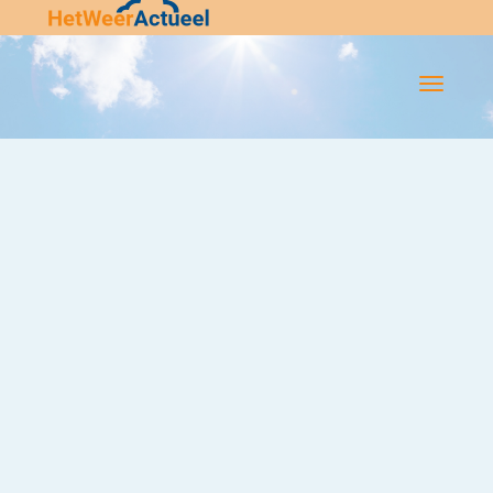
Flip-
Flop
Navigatie