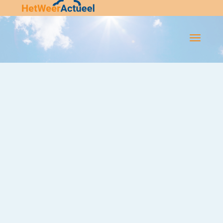
Flip-
Flop
Navigatie