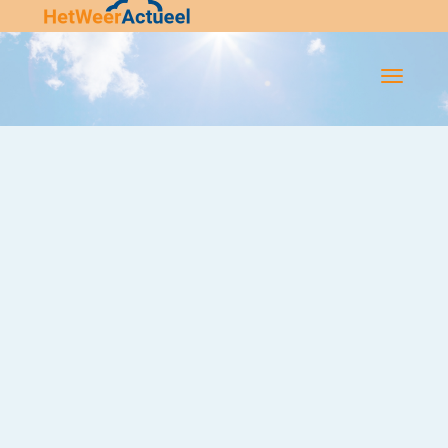
Flip-
Flop
Navigatie